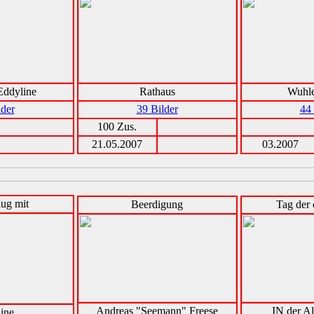
ddyline
Rathaus
Wuhle
lder
39 Bilder
44 
100 Zus.
21.05.2007
03.2007
lug mit
Beerdigung
Tag der 
Andreas "Seemann" Freese
IN der Al
ine