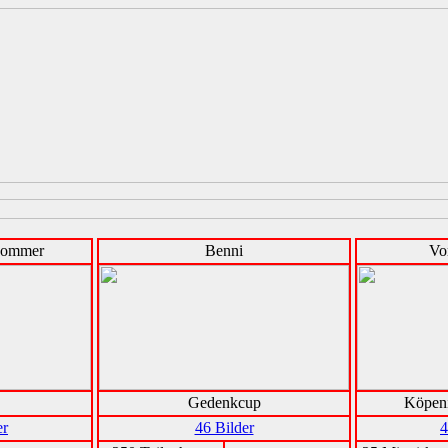
Sommer
Benni
Vo
Gedenkcup
Köpen
er
46 Bilder
4