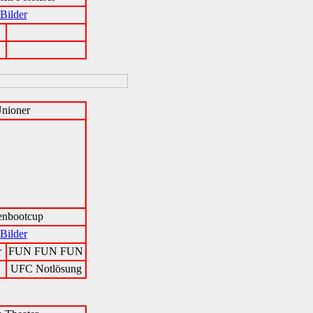
Bilder
Unioner
enbootcup
Bilder
r
FUN FUN FUN
UFC Notlösung