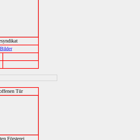
syndikat
Bilder
offenen Tür
ten Försterei