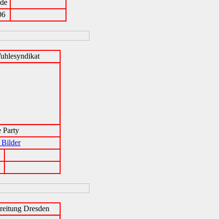
nde
06
uhlesyndikat
 Party
 Bilder
reitung Dresden