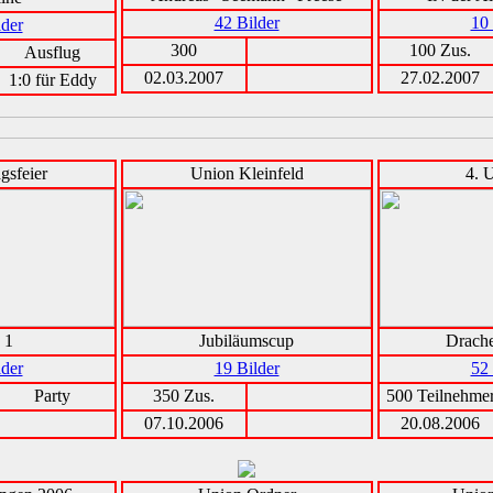
42 Bilder
10 
lder
300
100 Zus.
Ausflug
02.03.2007
27.02.2007
1:0 für Eddy
gsfeier
Union Kleinfeld
4. 
 1
Jubiläumscup
Drach
lder
19 Bilder
52 
Party
350 Zus.
500 Teilnehme
07.10.2006
20.08.2006