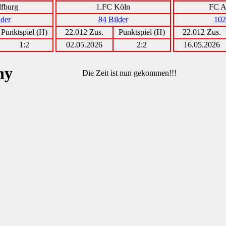
fburg
1.FC Köln
FC A
lder
84 Bilder
102
Punktspiel (H)
22.012 Zus.
Punktspiel (H)
22.012 Zus.
1:2
02.05.2026
2:2
16.05.2026
Die Zeit ist nun gekommen!!!