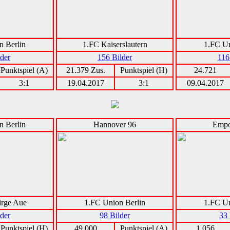
n Berlin
1.FC Kaiserslautern
1.FC Un
lder
156 Bilder
116
Punktspiel (A)
21.379 Zus.
Punktspiel (H)
24.721
3:1
19.04.2017
3:1
09.04.2017
n Berlin
Hannover 96
Empo
irge Aue
1.FC Union Berlin
1.FC Un
lder
98 Bilder
33 
Punktspiel (H)
49.000
Punktspiel (A)
1.056