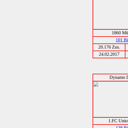
1860 Mü
101 Bi
20.176 Zus.
24.02.2017
Dynamo D
1.FC Unio
138 Bi