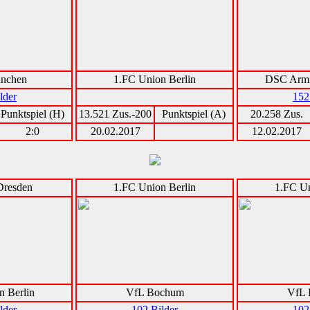
nchen
1.FC Union Berlin
DSC Armin
lder
152
Punktspiel (H)
13.521 Zus.-200
Punktspiel (A)
20.258 Zus.
2:0
20.02.2017
12.02.2017
resden
1.FC Union Berlin
1.FC Un
n Berlin
VfL Bochum
VfL
lder
102 Bilder
102