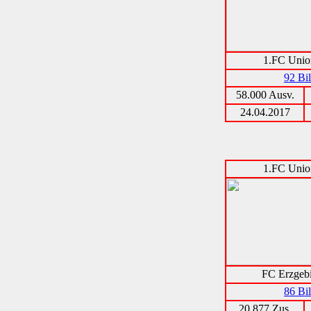
1.FC Unio
92 Bi
58.000 Ausv.
24.04.2017
1.FC Unio
FC Erzgeb
86 Bi
20.877 Zus.