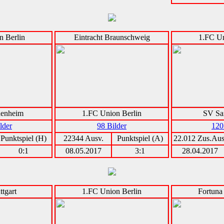
n Berlin
Eintracht Braunschweig
1.FC Un
denheim
1.FC Union Berlin
SV Sa
lder
98 Bilder
120
Punktspiel (H)
22344 Ausv.
Punktspiel (A)
22.012 Zus.Aus
0:1
08.05.2017
3:1
28.04.2017
ttgart
1.FC Union Berlin
Fortuna