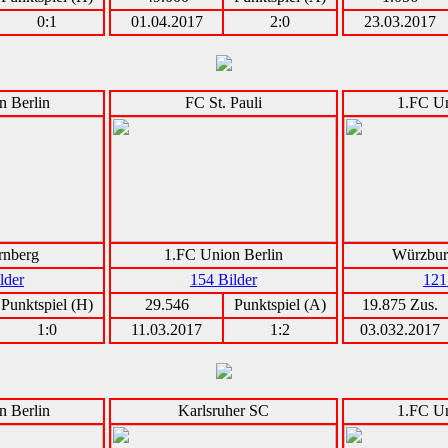
0:1
01.04.2017
2:0
23.03.2017
n Berlin
FC St. Pauli
1.FC Un
rnberg
1.FC Union Berlin
Würzbur
lder
154 Bilder
121
Punktspiel (H)
29.546
Punktspiel (A)
19.875 Zus.
1:0
11.03.2017
1:2
03.032.2017
n Berlin
Karlsruher SC
1.FC Un