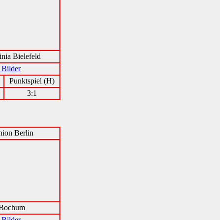
ia Bielefeld
 Bilder
Punktspiel (H)
3:1
ion Berlin
 Bochum
 Bilder