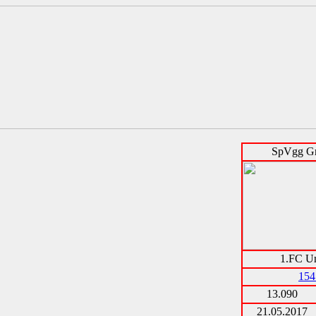
SpVgg Gr
1.FC Un
154
13.090
21.05.2017