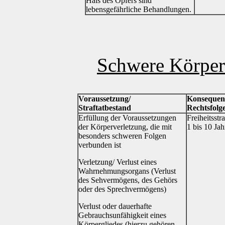
Hals des Opfers sind
lebensgefährliche Behandlungen.
Schwere Körper
Voraussetzung/
Konsequen
Straftatbestand
Rechtsfolg
Erfüllung der Voraussetzungen
Freiheitsstra
der Körperverletzung, die mit
1 bis 10 Jah
besonders schweren Folgen
verbunden ist
Verletzung/ Verlust eines
Wahrnehmungsorgans (Verlust
des Sehvermögens, des Gehörs
oder des Sprechvermögens)
Verlust oder dauerhafte
Gebrauchsunfähigkeit eines
Körpergliedes (hierzu gehören