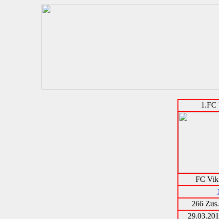
1.FC 
FC Vikt
266 Zus.
29.03.20