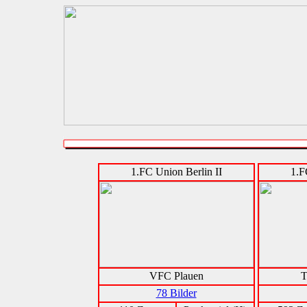
1.FC Union Berlin II
1.F
VFC Plauen
T
78 Bilder