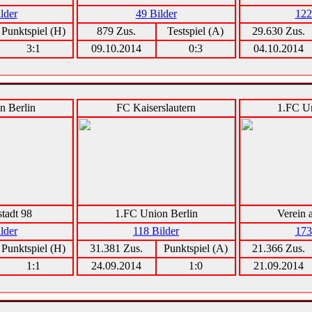
lder
49 Bilder
122
Punktspiel (H)
879 Zus.
Testspiel (A)
29.630 Zus.
3:1
09.10.2014
0:3
04.10.2014
n Berlin
FC Kaiserslautern
1.FC Un
tadt 98
1.FC Union Berlin
Verein 
lder
118 Bilder
173
Punktspiel (H)
31.381 Zus.
Punktspiel (A)
21.366 Zus.
1:1
24.09.2014
1:0
21.09.2014