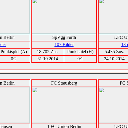
n Berlin
SpVgg Fürth
1.FC Un
lder
107 Bilder
135
Punktspiel (A)
18.702 Zus.
Punktspiel (H)
5.435 Zus.
0:2
31.10.2014
0:1
24.10.2014
n Berlin
FC Strausberg
FC S
hausen
1.FC Union Berlin
1.FC Un