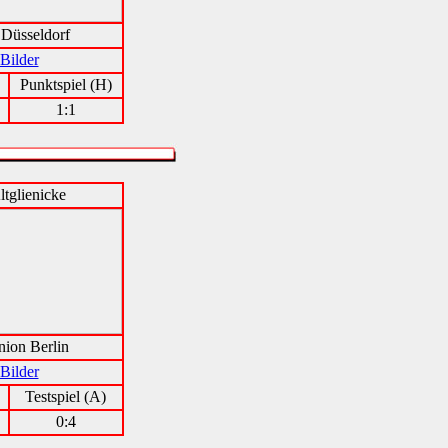
 Düsseldorf
Bilder
Punktspiel (H)
1:1
tglienicke
ion Berlin
Bilder
Testspiel (A)
0:4