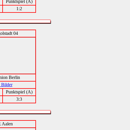
Punktspiel (A)
1:2
olstadt 04
ion Berlin
 Bilder
Punktspiel (A)
3:3
 Aalen