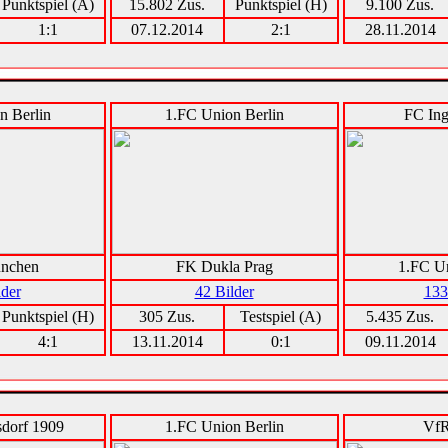
Punktspiel (A)
15.802 Zus.
Punktspiel (H)
9.100 Zus.
1:1
07.12.2014
2:1
28.11.2014
n Berlin
1.FC Union Berlin
FC Ing
nchen
FK Dukla Prag
1.FC Un
lder
42 Bilder
133
Punktspiel (H)
305 Zus.
Testspiel (A)
5.435 Zus.
4:1
13.11.2014
0:1
09.11.2014
dorf 1909
1.FC Union Berlin
VfR