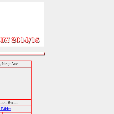
ebirge Aue
ion Berlin
 Bilder