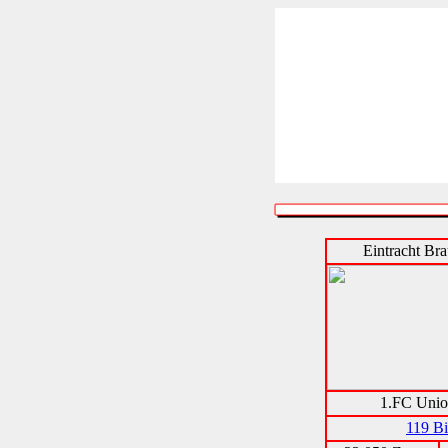
Eintracht Br
1.FC Unio
119 Bi