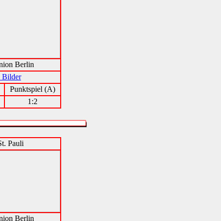
ion Berlin
 Bilder
Punktspiel (A)
1:2
t. Pauli
ion Berlin