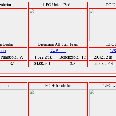
enheim
1.FC Union Berlin
1.FC Un
n Berlin
Biermann All-Star-Team
1.FC 
lder
74 Bilder
128
Punktspiel (A)
1.522 Zus.
Benefizspiel (H)
20.421 Zus.
3:1
04.09.2014
3:3
29.08.2014
chum
FC Heidenheim
1.FC Un